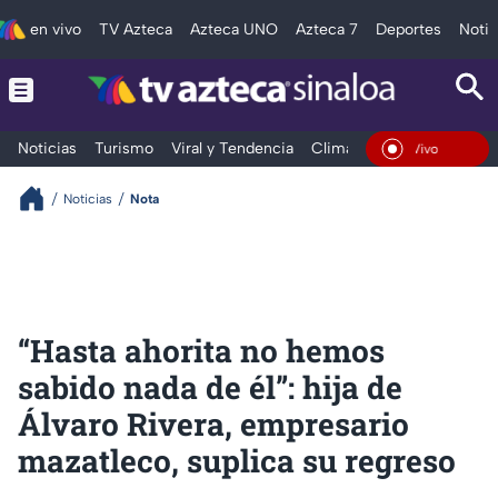
en vivo
TV Azteca
Azteca UNO
Azteca 7
Deportes
Notic
Noticias
Turismo
Viral y Tendencia
Clima
Deportes
Espec
En Vivo
Noticias
Nota
“Hasta ahorita no hemos
sabido nada de él”: hija de
Álvaro Rivera, empresario
mazatleco, suplica su regreso