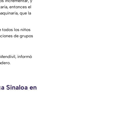
os incrementar, y
taria, entonces el
quinaria, que la
 todos los niños
taciones de grupos
Mendívil, informó
adero.
ca Sinaloa en