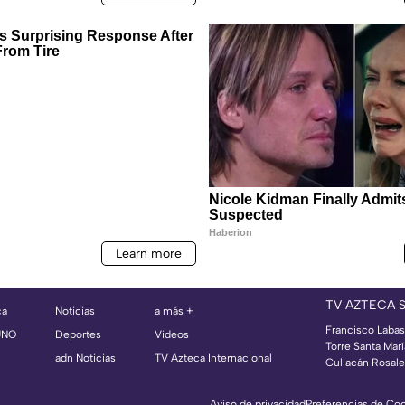
TV AZTECA 
ca
Noticias
a más +
Francisco Labast
UNO
Deportes
Videos
Torre Santa Mar
adn Noticias
TV Azteca Internacional
Culiacán Rosales
Aviso de privacidad
Preferencias de Co