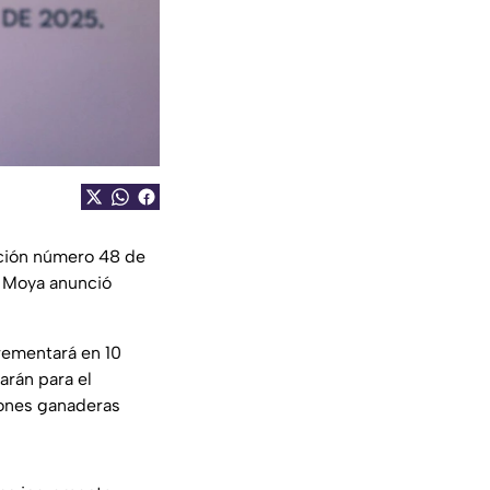
ición número 48 de
a Moya anunció
rementará en 10
arán para el
iones ganaderas