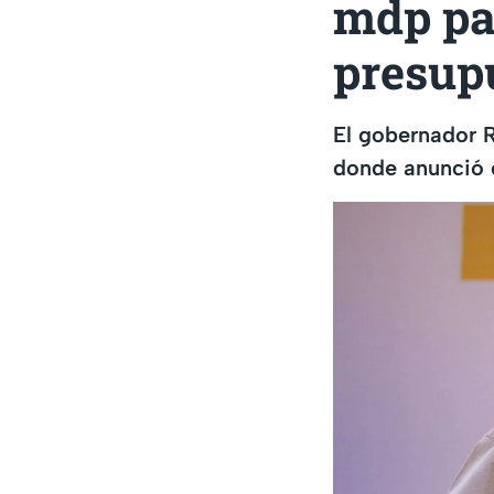
mdp par
presup
El gobernador 
donde anunció 