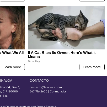
SINALOA
CONTACTO
ida 164, Piso 6,
contacto@tvazteca.com
ía, C.P. 80000
667 716 2600 | Conmutador
, Sin.
okies
Derechos
Inversionistas
Promo Espacio