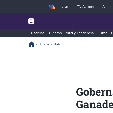
en vivo
TV Azteca
Aztec
Noticias
Turismo
Viral y Tendencia
Clima
D
Noticias
Nota
Gobern
Ganade