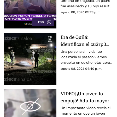
terminó en tragedia: un padre
un padre muerto y su
fue asesinado y su hijo resultó
hijo herido
herido.
agosto 08, 2026 05:23 p. m.
1:00
Era de Quilá:
identifican el cu3rp0
envuelto en
Una persona sin vida fue
localizada el pasado viernes
colchonetas hallado en
envuelto en colchonetas cera
Los Cerritos, Culiacán
del sector de Los Cerritos, en
agosto 08, 2026 04:40 p. m.
Culiacán
VIDEO| ¡Un joven lo
empujó! Adulto mayor
muere atropellado por
Un impactante video revela el
momento en que un joven
un tráiler