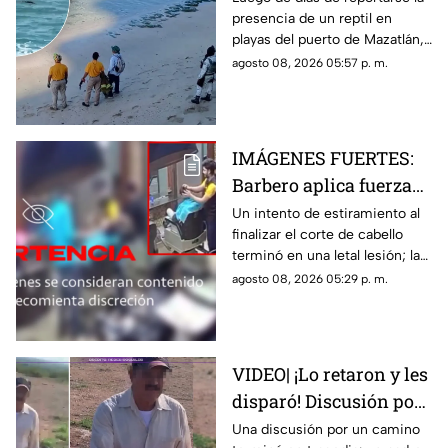
presencia de un reptil en
tras cuatro días
playas del puerto de Mazatlán,
cerradas
autoridades confirmaron la
agosto 08, 2026 05:57 p. m.
reapertura de estos espacios
IMÁGENES FUERTES:
Barbero aplica fuerza
de más y le rompe el
Un intento de estiramiento al
finalizar el corte de cabello
cuello a un cliente en
terminó en una letal lesión; las
pleno corte
estremecedoras imágenes
agosto 08, 2026 05:29 p. m.
captadas por cámaras de
seguridad se hicieron virales
VIDEO| ¡Lo retaron y les
disparó! Discusión por
un terreno termina con
Una discusión por un camino