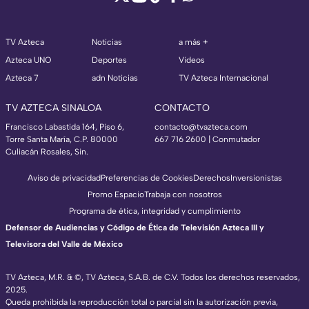
TV Azteca
Noticias
a más +
Azteca UNO
Deportes
Videos
Azteca 7
adn Noticias
TV Azteca Internacional
TV AZTECA SINALOA
CONTACTO
Francisco Labastida 164, Piso 6,
contacto@tvazteca.com
Torre Santa María, C.P. 80000
667 716 2600 | Conmutador
Culiacán Rosales, Sin.
Aviso de privacidad
Preferencias de Cookies
Derechos
Inversionistas
Promo Espacio
Trabaja con nosotros
Programa de ética, integridad y cumplimiento
Defensor de Audiencias y Código de Ética de Televisión Azteca III y
Televisora del Valle de México
TV Azteca, M.R. & ©, TV Azteca, S.A.B. de C.V. Todos los derechos reservados,
2025.
Queda prohibida la reproducción total o parcial sin la autorización previa,