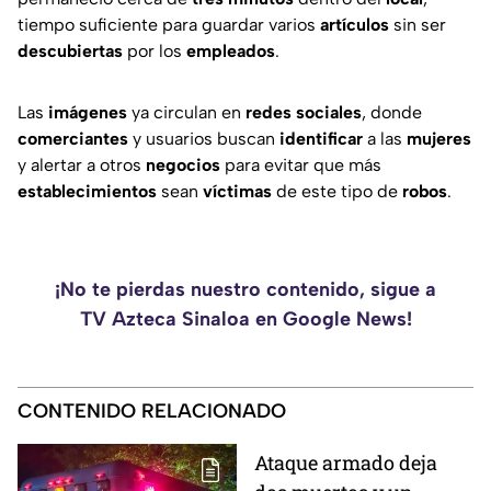
tiempo suficiente para guardar varios
artículos
sin ser
descubiertas
por los
empleados
.
Las
imágenes
ya circulan en
redes
sociales
, donde
comerciantes
y usuarios buscan
identificar
a las
mujeres
y alertar a otros
negocios
para evitar que más
establecimientos
sean
víctimas
de este tipo de
robos
.
¡No te pierdas nuestro contenido, sigue a
TV Azteca Sinaloa en Google News!
CONTENIDO RELACIONADO
Ataque armado deja