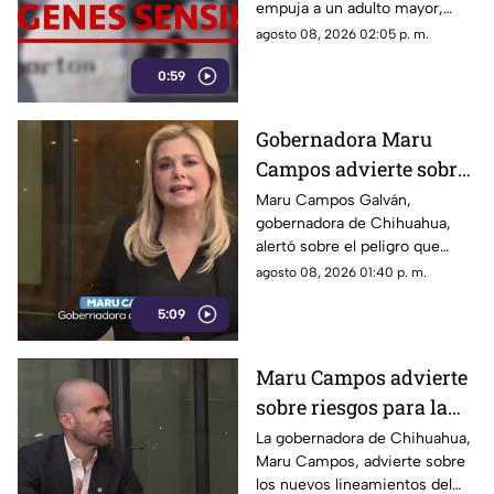
empuja a un adulto mayor,
provocando su muerte al ser
agosto 08, 2026 02:05 p. m.
atropellado por un tráiler.
0:59
Gobernadora Maru
Campos advierte sobre
el uso de lineamientos
Maru Campos Galván,
gobernadora de Chihuahua,
para sancionar a
alertó sobre el peligro que
medios y periodistas
implican los nuevos
agosto 08, 2026 01:40 p. m.
lineamientos para sancionar a
5:09
medios y periodistas.
Maru Campos advierte
sobre riesgos para la
libertad de expresión
La gobernadora de Chihuahua,
Maru Campos, advierte sobre
los nuevos lineamientos del