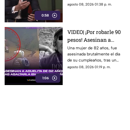
Gobierno Federal que
agosto 08, 2026 01:38 p. m.
amenazan la libertad de
0:58
expresión.
VIDEO| ¡Por robarle 90
pesos! Asesinan a
abuelita de 82 años tras
Una mujer de 82 años, fue
asesinada brutalmente el día
asaltarla en su
de su cumpleaños, tras un
cumpleaños
asalto por solo 90 pesos.
agosto 08, 2026 01:19 p. m.
1:06