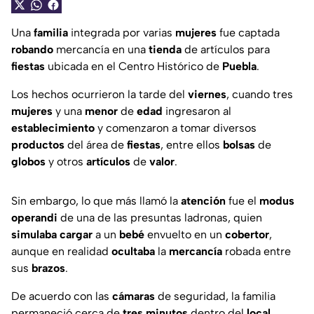
Una
familia
integrada por varias
mujeres
fue captada
robando
mercancía en una
tienda
de artículos para
fiestas
ubicada en el Centro Histórico de
Puebla
.
Los hechos ocurrieron la tarde del
viernes
, cuando tres
mujeres
y una
menor
de
edad
ingresaron al
establecimiento
y comenzaron a tomar diversos
productos
del área de
fiestas
, entre ellos
bolsas
de
globos
y otros
artículos
de
valor
.
Sin embargo, lo que más llamó la
atención
fue el
modus
operandi
de una de las presuntas ladronas, quien
simulaba
cargar
a un
bebé
envuelto en un
cobertor
,
aunque en realidad
ocultaba
la
mercancía
robada entre
sus
brazos
.
De acuerdo con las
cámaras
de seguridad, la familia
permaneció cerca de
tres
minutos
dentro del
local
,