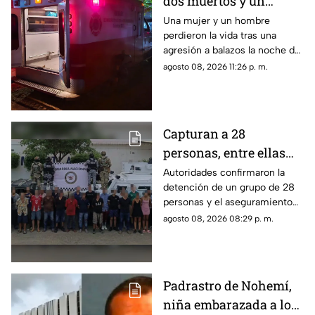
dos muertos y un
herido en la
Una mujer y un hombre
perdieron la vida tras una
sindicatura de Villa
agresión a balazos la noche de
Unión, Mazatlán
este sábado; un joven de 26
agosto 08, 2026 11:26 p. m.
años fue trasladado de
urgencia a un hospital
Capturan a 28
personas, entre ellas
mujeres, con un
Autoridades confirmaron la
detención de un grupo de 28
arsenal en El Roble,
personas y el aseguramiento
Mazatlán
de armas de fuego largas, en la
agosto 08, 2026 08:29 p. m.
zona rural de Mazatlán
Padrastro de Nohemí,
niña embarazada a los