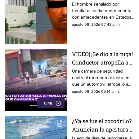
11 años, cuenta con
El hombre señalado por
familiares de la menor cuenta
historial de abus0;
con antecedentes en Estados
familiares lo acusan
Unidos por abuso a una menor;
agosto 08, 2026 07:43 p. m.
no ha sido detenido en México
VIDEO| ¡Se dio a la fuga!
Conductor atropella a
familia entera que
Una cámara de seguridad
captó el momento exacto en
caminaba sobre la calle
que un automóvil atropelló a
una familia entera.
agosto 08, 2026 06:14 p. m.
0:48
¿Ya se fue el cocodrilo?
Anuncian la apertura
de playas en Mazatlán
Luego de días de reportarse la