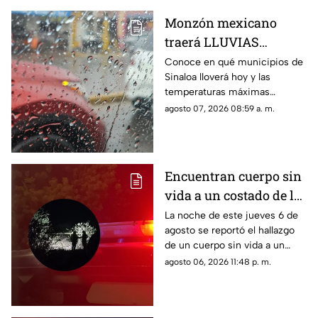
Monzón mexicano
traerá LLUVIAS
FUERTES para Sinaloa
Conoce en qué municipios de
Sinaloa lloverá hoy y las
HOY: conoce en qué
temperaturas máximas
municipios
esperadas: este es el
agosto 07, 2026 08:59 a. m.
pronóstico del clima para este
viernes 7 de agosto de 2026
Encuentran cuerpo sin
vida a un costado de la
carretera Culiacán-
La noche de este jueves 6 de
agosto se reportó el hallazgo
Eldorado, en Costa Rica
de un cuerpo sin vida a un
costado de la carretera: estaba
agosto 06, 2026 11:48 p. m.
envuelto en plástico