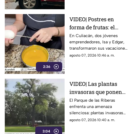
comunidades del municipio
VIDEO| Postres en
forma de frutas: el
emprendimiento viral
En Culiacán, dos jóvenes
emprendedores, Isa y Edgar,
de dos jóvenes en
transformaron sus vacaciones
Culiacán
en un viral negocio de postres
agosto 07, 2026 10:46 a. m.
que parecen frutas reales.
2:36
VIDEO| Las plantas
invasoras que ponen
en riesgo el Parque de
El Parque de las Riberas
enfrenta una amenaza
las Riberas en Culiacán
silenciosa: plantas invasoras
que desplazan especies
agosto 07, 2026 10:40 a. m.
nativas y desequilibran su
3:04
frágil ecosistema.