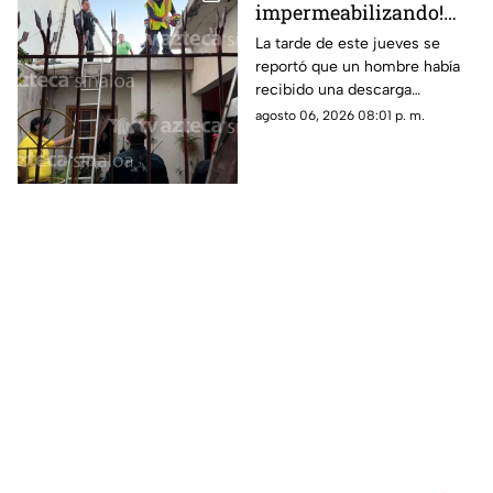
impermeabilizando!
Hombre recibe
La tarde de este jueves se
reportó que un hombre había
descarga eléctrica en la
recibido una descarga
colonia Álamos Uno, en
eléctrica mientras se
agosto 06, 2026 08:01 p. m.
Los Mochis
encontraba trabajando en un
domicilio de la ciudad de Los
Mochis