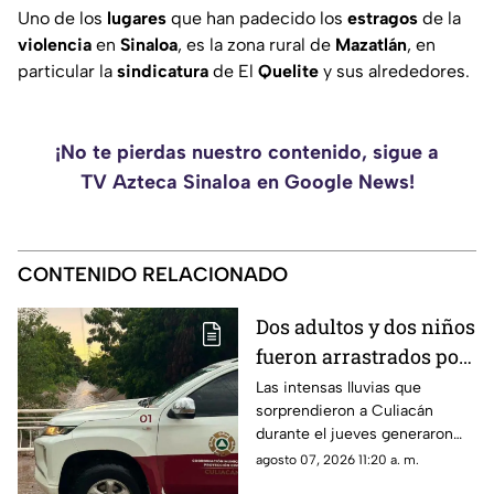
Uno de los
lugares
que han padecido los
estragos
de la
violencia
en
Sinaloa
, es la zona rural de
Mazatlán
, en
particular la
sindicatura
de El
Quelite
y sus alrededores.
¡No te pierdas nuestro contenido, sigue a
TV Azteca Sinaloa en Google News!
CONTENIDO RELACIONADO
Dos adultos y dos niños
fueron arrastrados por
un arroyo durante
Las intensas lluvias que
sorprendieron a Culiacán
intensas lluvias en
durante el jueves generaron
Culiacán
más de 20 emergencias en
agosto 07, 2026 11:20 a. m.
distintas colonias y