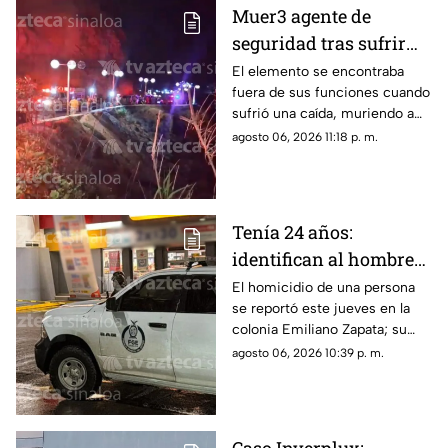
Muer3 agente de
seguridad tras sufrir
caíd4 desde el Paseo
El elemento se encontraba
fuera de sus funciones cuando
del Centenario, en
sufrió una caída, muriendo a
Mazatlán
causa de múltiples golpes
agosto 06, 2026 11:18 p. m.
Tenía 24 años:
identifican al hombre
as3sin4do en tienda de
El homicidio de una persona
se reportó este jueves en la
conveniencia al sur de
colonia Emiliano Zapata; su
Culiacán
cuerpo quedó justo en la
agosto 06, 2026 10:39 p. m.
puerta de una tienda de
conveniencia