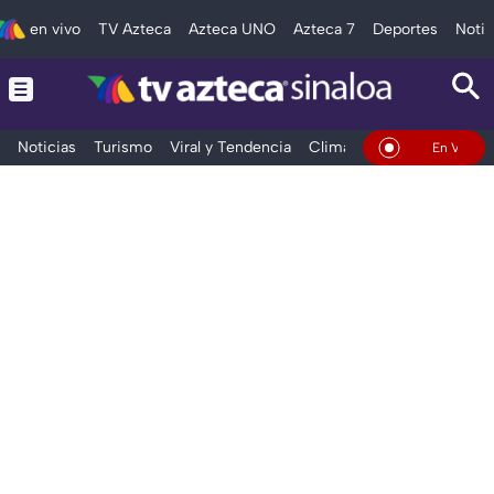
en vivo
TV Azteca
Azteca UNO
Azteca 7
Deportes
Notic
Noticias
Turismo
Viral y Tendencia
Clima
Deportes
Espec
En Vivo