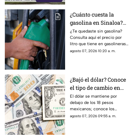
¿Cuánto cuesta la
gasolina en Sinaloa?
Este es su precio hoy 7
¿Te quedaste sin gasolina?
Consulta aquí el precio por
de agosto de 2026
litro que tiene en gasolineras
de Sinaloa y en el país, hoy 7
agosto 07, 2026 10:20 a. m.
de agosto de 2026
¿Bajó el dólar? Conoce
el tipo de cambio en
Sinaloa y en México
El dólar se mantiene por
debajo de los 18 pesos
hoy 7 de agosto
mexicanos; conoce los
detalles de su precio en
agosto 07, 2026 09:55 a. m.
Sinaloa y a nivel nacional hoy 7
de agosto de 2026