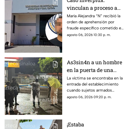
Caso Inverplux:
vinculan a proceso a
Isaac Andrey “N” y
María Alejandra “N” recibió la
orden de aprehensión por
detienen a segunda
fraude específico cometido en
implicada en
Sinaloa, mientras que el primer
agosto 06, 2026 10:30 p. m.
megafraude
detenido quedó en prisión
preventiva
As3sin4n a un hombre
en la puerta de una
tienda de conveniencia
La víctima se encontraba en la
entrada del establecimiento
en la Emiliano Zapata,
cuando sujetos armados
Culiacán
abrieron fuego contra él
agosto 06, 2026 09:20 p. m.
¡Estaba