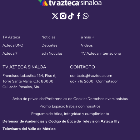
TV Azteca
Noticias
a más +
Azteca UNO
Deportes
Videos
Azteca 7
adn Noticias
TV Azteca Internacional
TV AZTECA SINALOA
CONTACTO
Francisco Labastida 164, Piso 6,
contacto@tvazteca.com
Torre Santa María, C.P. 80000
667 716 2600 | Conmutador
Culiacán Rosales, Sin.
Aviso de privacidad
Preferencias de Cookies
Derechos
Inversionistas
Promo Espacio
Trabaja con nosotros
Programa de ética, integridad y cumplimiento
Defensor de Audiencias y Código de Ética de Televisión Azteca III y
Televisora del Valle de México