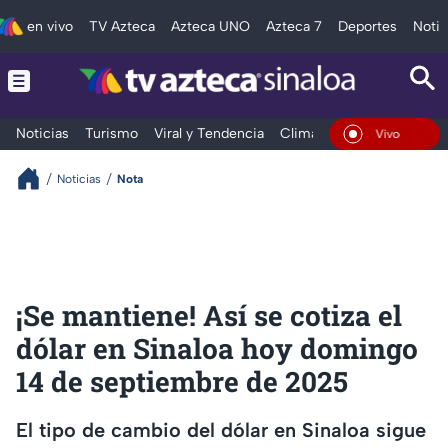
en vivo
TV Azteca
Azteca UNO
Azteca 7
Deportes
Notic
Noticias
Turismo
Viral y Tendencia
Clima
Deportes
Espec
En Vivo
Noticias
Nota
¡Se mantiene! Así se cotiza el
dólar en Sinaloa hoy domingo
14 de septiembre de 2025
El tipo de cambio del dólar en Sinaloa sigue