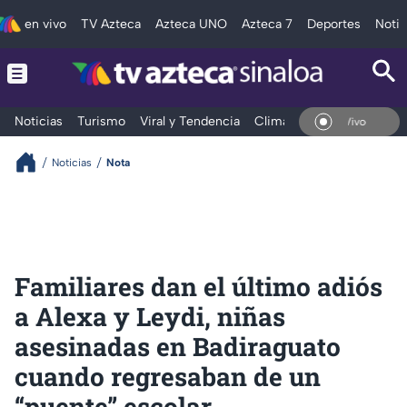
en vivo
TV Azteca
Azteca UNO
Azteca 7
Deportes
Notic
Noticias
Turismo
Viral y Tendencia
Clima
Deportes
Espec
En Vivo
Noticias
Nota
Familiares dan el último adiós
a Alexa y Leydi, niñas
asesinadas en Badiraguato
cuando regresaban de un
“puente” escolar