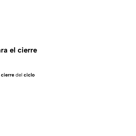
a el cierre
l
cierre
del
ciclo