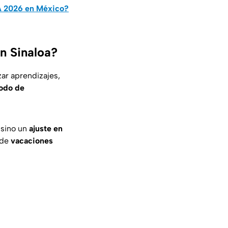
A 2026 en México?
n Sinaloa?
zar aprendizajes,
odo de
, sino un
ajuste en
 de
vacaciones