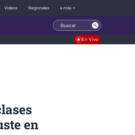
Regionales
Videos
a más +
En Vivo
clases
uste en