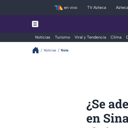
en vivo
TV Azteca
Aztec
Noticias
Turismo
Viral y Tendencia
Clima
D
Noticias
Nota
¿Se ade
en Sina