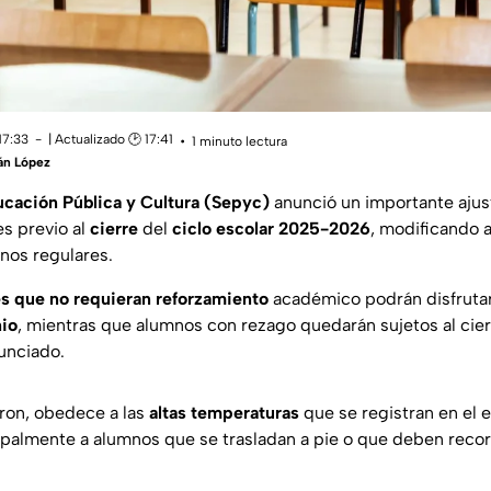
17:33
| Actualizado 🕑 17:41
1 minuto lectura
án López
ucación Pública y Cultura (Sepyc)
anunció un importante ajus
es previo al
cierre
del
ciclo escolar 2025-2026
, modificando a
nos regulares.
s que no requieran reforzamiento
académico podrán disfruta
nio
, mientras que alumnos con rezago quedarán sujetos al cier
unciado.
ron, obedece a las
altas temperaturas
que se registran en el 
palmente a alumnos que se trasladan a pie o que deben recor