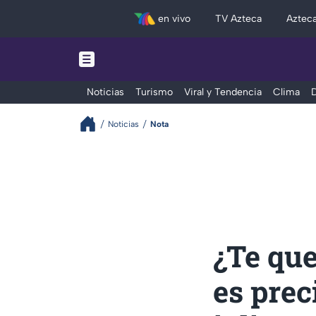
en vivo
TV Azteca
Aztec
Noticias
Turismo
Viral y Tendencia
Clima
D
Noticias
Nota
¿Te que
es prec