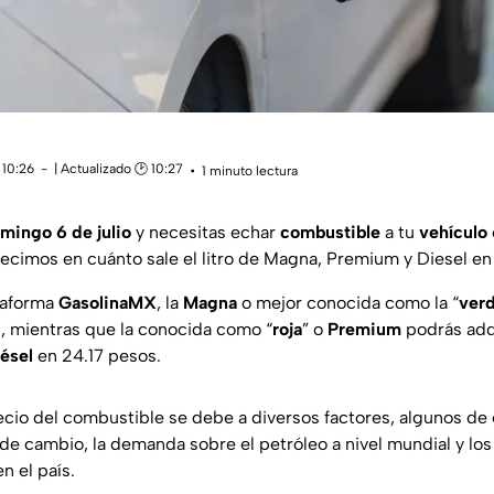
 10:26
| Actualizado 🕑 10:27
1 minuto lectura
mingo 6 de julio
y necesitas echar
combustible
a tu
vehículo
 decimos en cuánto sale el litro de Magna, Premium y Diesel e
taforma
GasolinaMX
, la
Magna
o mejor conocida como la “
ver
s, mientras que la conocida como “
roja
” o
Premium
podrás adqu
ésel
en 24.17 pesos.
ecio del combustible se debe a diversos factores, algunos de e
 de cambio, la demanda sobre el petróleo a nivel mundial y lo
n el país.