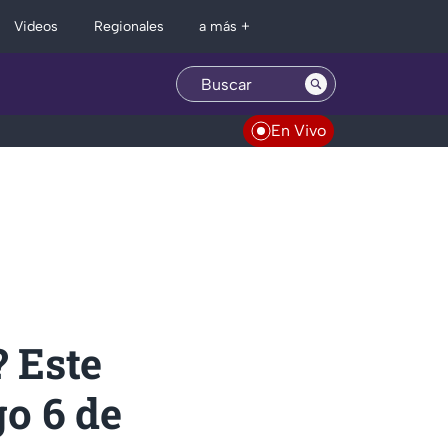
Regionales
Videos
a más +
En Vivo
 Este
go 6 de