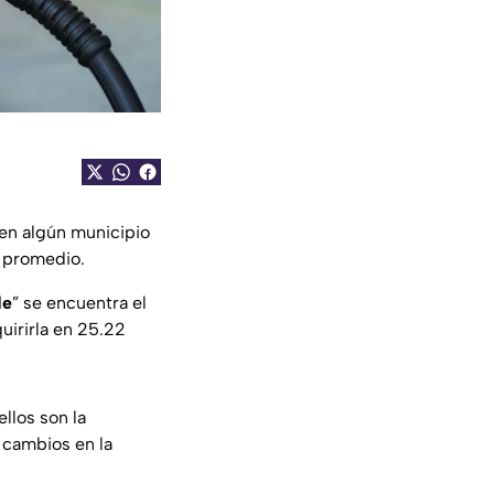
en algún municipio
n promedio.
de
” se encuentra el
irirla en 25.22
llos son la
s cambios en la