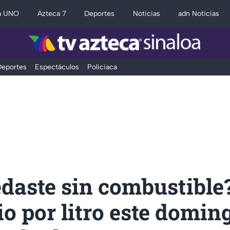
a UNO
Azteca 7
Deportes
Noticias
adn Noticias
eportes
Espectáculos
Policiaca
daste sin combustible?
io por litro este domin