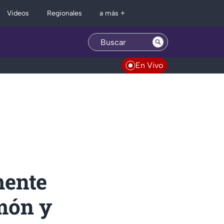
Regionales
Videos
a más +
En Vivo
mente
imón y