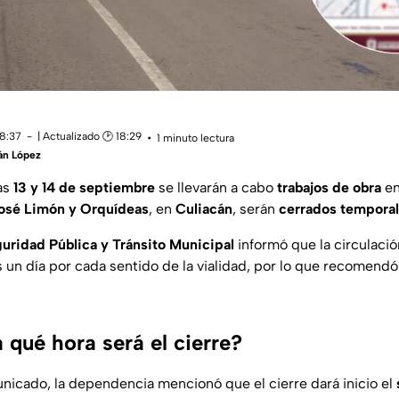
18:37
| Actualizado 🕑 18:29
1 minuto lectura
án López
as
13 y 14 de septiembre
se llevarán a cabo
trabajos de obra
en
José Limón y Orquídeas
, en
Culiacán
, serán
cerrados tempora
guridad Pública y Tránsito Municipal
informó que la circulaci
s un día por cada sentido de la vialidad, por lo que recomend
 qué hora será el cierre?
nicado, la dependencia mencionó que el cierre dará inicio el