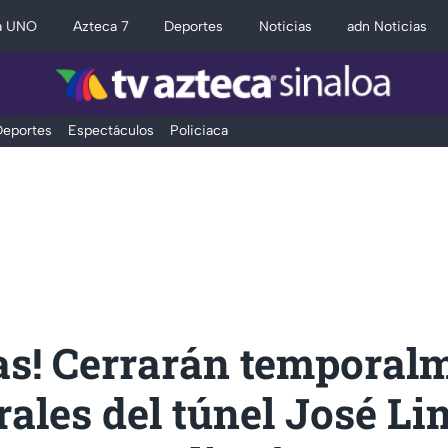
a UNO
Azteca 7
Deportes
Noticias
adn Noticias
eportes
Espectáculos
Policiaca
as! Cerrarán temporal
erales del túnel José L