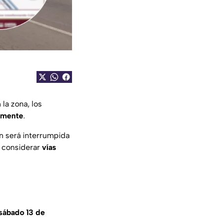
 la zona, los
lmente
.
ón será interrumpida
ó considerar
vías
sábado 13 de