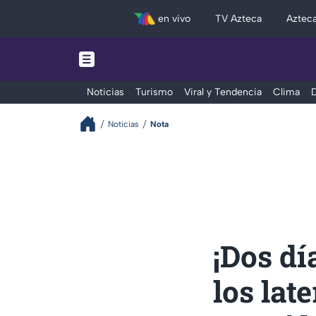
en vivo
TV Azteca
Aztec
Noticias
Turismo
Viral y Tendencia
Clima
D
Noticias
Nota
¡Dos dí
los lat