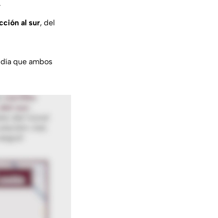
.
cción al sur
, del
e día que ambos