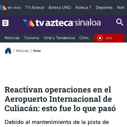
en vivo
TV Azteca
Azteca UNO
Azteca 7
Deportes
Notic
Noticias
Turismo
Viral y Tendencia
Clima
Deportes
Espec
En Vivo
Noticias
Nota
Reactivan operaciones en el
Aeropuerto Internacional de
Culiacán: esto fue lo que pasó
Debido al mantenimiento de la pista de