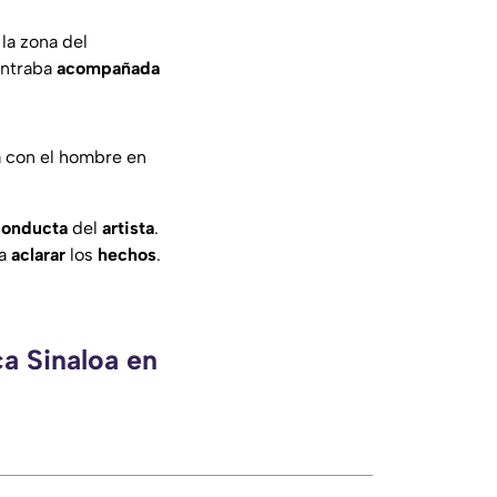
 la zona del
ntraba
acompañada
a con el hombre en
conducta
del
artista
.
ra
aclarar
los
hechos
.
ca Sinaloa en