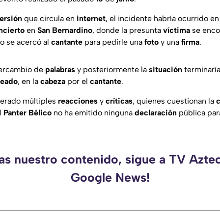
ersión
que circula en
internet
, el incidente habría ocurrido en
ncierto
en
San
Bernardino
, donde la presunta
víctima
se enco
o se acercó al
cantante
para pedirle una
foto
y una
firma
.
tercambio de
palabras
y posteriormente la
situación
terminarí
peado
, en la
cabeza
por el
cantante
.
erado múltiples
reacciones
y
críticas
, quienes cuestionan la
l
Panter
Bélico
no ha emitido ninguna
declaración
pública pa
as nuestro contenido, sigue a TV Azte
Google News!