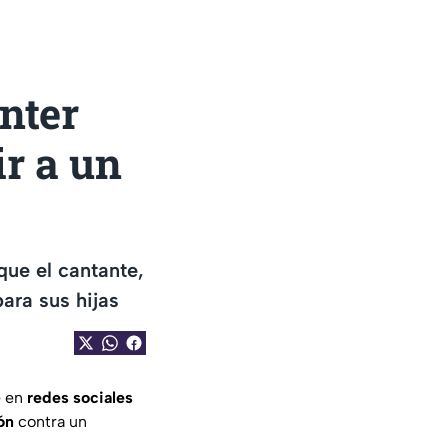
nter
ir a un
que el cantante,
para sus hijas
e en
redes
sociales
ón
contra un