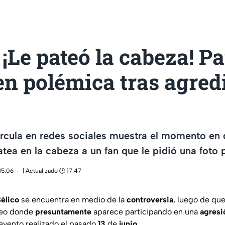
¡Le pateó la cabeza! Pa
en polémica tras agred
rcula en redes sociales muestra el momento en 
atea en la cabeza a un fan que le pidió una foto 
15:06
| Actualizado 🕑 17:47
élico
se encuentra en medio de la
controversia
, luego de qu
ideo donde
presuntamente
aparece participando en una
agresi
evento realizado el pasado
13
de
junio
.