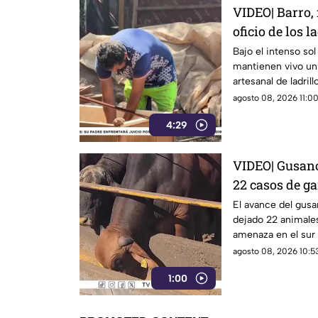
VIDEO| Barro, 
oficio de los l
Bajo el intenso so
mantienen vivo un o
artesanal de ladrill
agosto 08, 2026 11:00
4:29
VIDEO| Gusano
22 casos de ga
del estado
El avance del gusa
dejado 22 animale
amenaza en el sur 
agosto 08, 2026 10:53
1:00