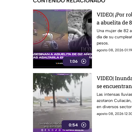
CONTENIDO RELACIONADO
VIDEO| ¡Por ro
a abuelita de 
su cumpleaño
Una mujer de 82 a
día de su cumpleañ
pesos.
agosto 08, 2026 01:19
1:06
VIDEO| Inunda
se encuentran 
de hoy, sábado
Las intensas lluvi
azotaron Culiacán
en diversos sector
agosto 08, 2026 12:30
0:54