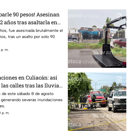
barle 90 pesos! Asesinan
82 años tras asaltarla en
s
ños, fue asesinada brutalmente el
os, tras un asalto por solo 90
 p. m.
ciones en Culiacán: así
las calles tras las lluvias
 8 de agosto
as de este sábado 8 de agosto
, generando severas inundaciones
es.
 p. m.