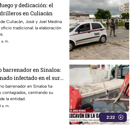
fuego y dedicación: el
adrilleros en Culiacán
l de Culiacán, José y Joel Medina
ficio tradicional: la elaboración
os.
 a. m.
 barrenador en Sinaloa:
nado infectado en el sur
no barrenador en Sinaloa ha
s contagiados, centrando su
de la entidad.
 a. m.
2:22