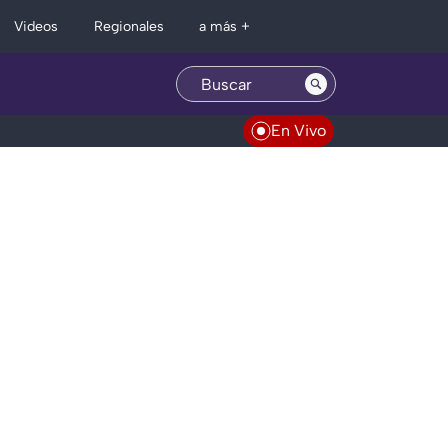
Regionales
Videos
a más +
En Vivo