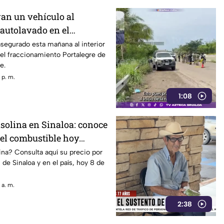
an un vehículo al
 autolavado en el
to Portalegre, en
segurado esta mañana al interior
el fraccionamiento Portalegre de
e.
 p. m.
1:08
asolina en Sinaloa: conoce
 el combustible hoy
gosto
ina? Consulta aquí su precio por
s de Sinaloa y en el país, hoy 8 de
 a. m.
2:38