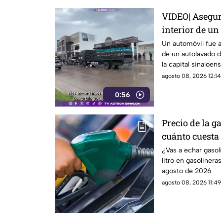
VIDEO| Asegur
interior de un
fraccionamien
Un automóvil fue a
de un autolavado d
Culiacán
la capital sinaloens
agosto 08, 2026 12:14
0:56
Precio de la g
cuánto cuesta
sábado 8 de a
¿Vas a echar gasol
litro en gasolinera
agosto de 2026
agosto 08, 2026 11:49