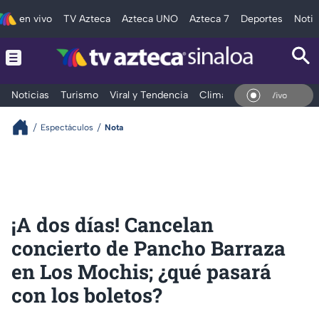
en vivo
TV Azteca
Azteca UNO
Azteca 7
Deportes
Notic
Noticias
Turismo
Viral y Tendencia
Clima
Deportes
Espec
En Vivo
Espectáculos
Nota
¡A dos días! Cancelan
concierto de Pancho Barraza
en Los Mochis; ¿qué pasará
con los boletos?