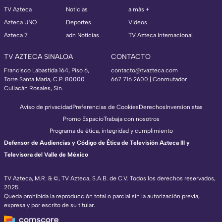
TV Azteca
Noticias
a más +
Azteca UNO
Deportes
Videos
Azteca 7
adn Noticias
TV Azteca Internacional
TV AZTECA SINALOA
CONTACTO
Francisco Labastida 164, Piso 6,
contacto@tvazteca.com
Torre Santa María, C.P. 80000
667 716 2600 | Conmutador
Culiacán Rosales, Sin.
Aviso de privacidad
Preferencias de Cookies
Derechos
Inversionistas
Promo Espacio
Trabaja con nosotros
Programa de ética, integridad y cumplimiento
Defensor de Audiencias y Código de Ética de Televisión Azteca III y
Televisora del Valle de México
TV Azteca, M.R. & ©, TV Azteca, S.A.B. de C.V. Todos los derechos reservados,
2025.
Queda prohibida la reproducción total o parcial sin la autorización previa,
expresa y por escrito de su titular.