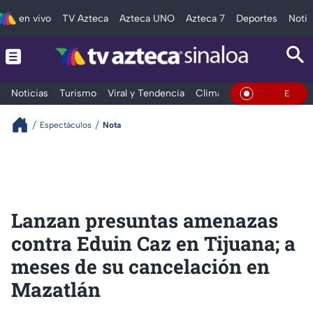
en vivo
TV Azteca
Azteca UNO
Azteca 7
Deportes
Notic
Noticias
Turismo
Viral y Tendencia
Clima
Deportes
Espec
En Vivo
Espectáculos
Nota
Lanzan presuntas amenazas
contra Eduin Caz en Tijuana; a
meses de su cancelación en
Mazatlán