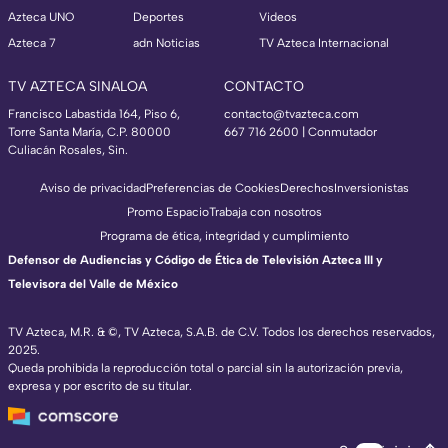
Azteca UNO
Deportes
Videos
Azteca 7
adn Noticias
TV Azteca Internacional
TV AZTECA SINALOA
CONTACTO
Francisco Labastida 164, Piso 6,
contacto@tvazteca.com
Torre Santa María, C.P. 80000
667 716 2600 | Conmutador
Culiacán Rosales, Sin.
Aviso de privacidad
Preferencias de Cookies
Derechos
Inversionistas
Promo Espacio
Trabaja con nosotros
Programa de ética, integridad y cumplimiento
Defensor de Audiencias y Código de Ética de Televisión Azteca III y
Televisora del Valle de México
TV Azteca, M.R. & ©, TV Azteca, S.A.B. de C.V. Todos los derechos reservados,
2025.
Queda prohibida la reproducción total o parcial sin la autorización previa,
expresa y por escrito de su titular.