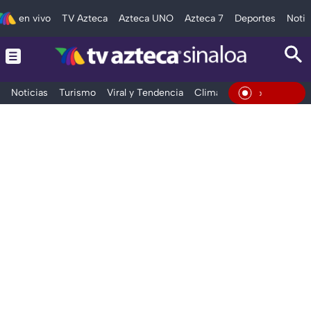
en vivo
TV Azteca
Azteca UNO
Azteca 7
Deportes
Notic
Noticias
Turismo
Viral y Tendencia
Clima
Deportes
Espec
En Vivo