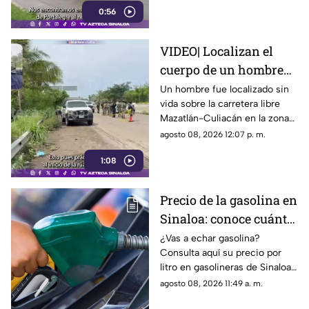
0:56
VIDEO| Localizan el
cuerpo de un hombre
sin vida sobre la
Un hombre fue localizado sin
vida sobre la carretera libre
carretera libre en El
Mazatlán-Culiacán en la zona
Venadillo, Mazatlán
de El Venadillo al norte del
agosto 08, 2026 12:07 p. m.
puerto de Mazatlán en la
1:08
mañana de este sábado.
Precio de la gasolina en
Sinaloa: conoce cuánto
cuesta el combustible
¿Vas a echar gasolina?
Consulta aquí su precio por
hoy sábado 8 de agosto
litro en gasolineras de Sinaloa
y en el país, hoy 8 de agosto
agosto 08, 2026 11:49 a. m.
de 2026