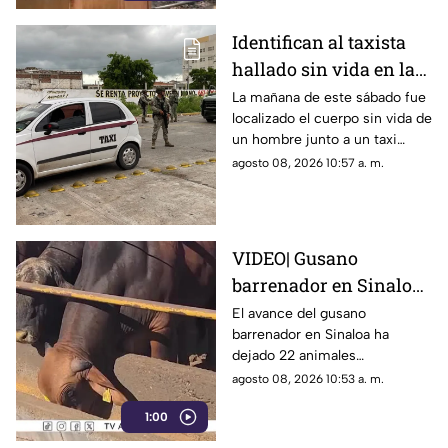
Identifican al taxista
hallado sin vida en la
Jorge Almada,
La mañana de este sábado fue
localizado el cuerpo sin vida de
Culiacán; no lo veían
un hombre junto a un taxi
desde la noche anterior
abandonado, en la ciudad de
agosto 08, 2026 10:57 a. m.
Culiacán
VIDEO| Gusano
barrenador en Sinaloa:
22 casos de ganado
El avance del gusano
barrenador en Sinaloa ha
infectado en el sur del
dejado 22 animales
estado
contagiados, centrando su
agosto 08, 2026 10:53 a. m.
amenaza en el sur de la
1:00
entidad.