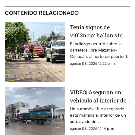
CONTENIDO RELACIONADO
Tenía signos de
vi0l3ncia: hallan s1n
v1da a un hombre en El
El hallazgo ocurrió sobre la
carretera libre Mazatlán-
Venadillo, en Mazatlán
Culiacán, al norte de puerto, la
mañana de este sábado
agosto 08, 2026 12:22 p. m.
VIDEO| Aseguran un
vehículo al interior de
un autolavado en el
Un automóvil fue asegurado
esta mañana al interior de un
fraccionamiento
autolavado del
Portalegre, en Culiacán
fraccionamiento Portalegre de
agosto 08, 2026 12:14 p. m.
la capital sinaloense.