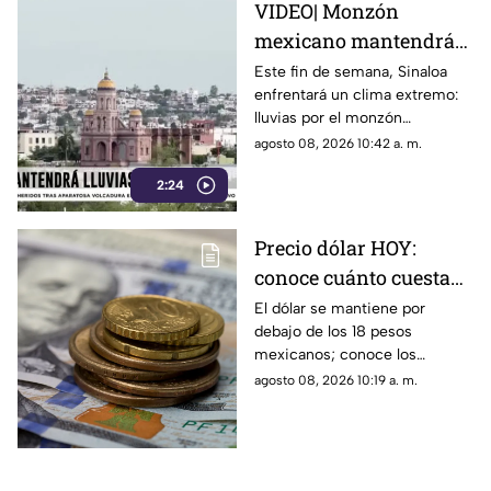
VIDEO| Monzón
mexicano mantendrá
lluvias en Sinaloa
Este fin de semana, Sinaloa
enfrentará un clima extremo:
lluvias por el monzón
mexicano coinciden con
agosto 08, 2026 10:42 a. m.
temperaturas que alcanzarán
2:24
hasta los 40 grados.
Precio dólar HOY:
conoce cuánto cuesta
en Sinaloa y en México
El dólar se mantiene por
debajo de los 18 pesos
este sábado 8 de agosto
mexicanos; conoce los
detalles de su precio en
agosto 08, 2026 10:19 a. m.
Sinaloa y a nivel nacional hoy 8
de agosto de 2026