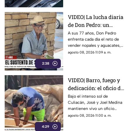
VIDEO| La lucha diaria
de Don Pedro: un
vendedor de nopales de
A sus 77 años, Don Pedro
enfrenta cada día el reto de
77 años
vender nopales y aguacates,
con dolor en las piernas y
agosto 08, 2026 11:09 a. m.
dificultad para moverse.
2:38
VIDEO| Barro, fuego y
dedicación: el oficio de
los ladrilleros en
Bajo el intenso sol de
Culiacán, José y Joel Medina
Culiacán
mantienen vivo un oficio
tradicional: la elaboración
agosto 08, 2026 11:00 a. m.
artesanal de ladrillos.
4:29