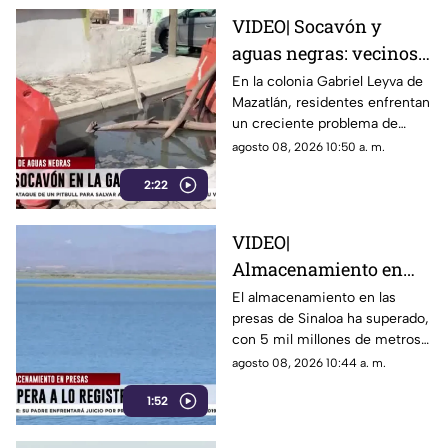
VIDEO| Socavón y
aguas negras: vecinos
de la Gabriel Leyva en
En la colonia Gabriel Leyva de
Mazatlán, residentes enfrentan
Mazatlán piden
un creciente problema de
atención urgente
drenaje que, tras semanas de
agosto 08, 2026 10:50 a. m.
lluvias, ha dejado calles
2:22
intransitables.
VIDEO|
Almacenamiento en
presas de Sinaloa
El almacenamiento en las
presas de Sinaloa ha superado,
supera los registros del
con 5 mil millones de metros
2025
cúbicos, las cifras del año
agosto 08, 2026 10:44 a. m.
anterior.
1:52