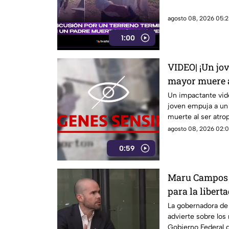
agosto 08, 2026 05:2
1:00
VIDEO| ¡Un jo
mayor muere a
Un impactante vid
joven empuja a un
muerte al ser atrop
agosto 08, 2026 02:0
0:59
Maru Campos a
para la libert
La gobernadora d
advierte sobre los
Gobierno Federal q