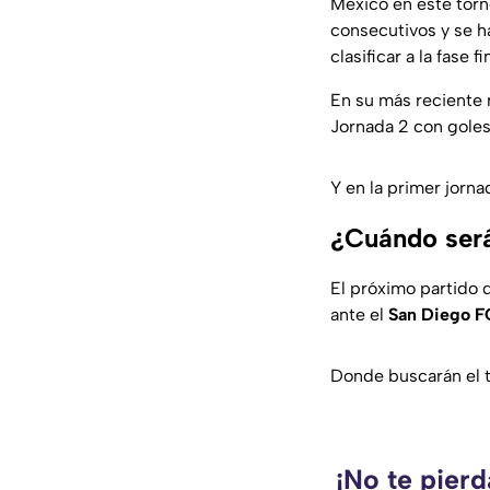
México en este torn
consecutivos y se h
clasificar a la fase fi
En su más reciente 
Jornada 2 con gole
Y en la primer jorna
¿Cuándo será
El próximo partido 
ante el
San Diego F
Donde buscarán el tr
¡No te pierd