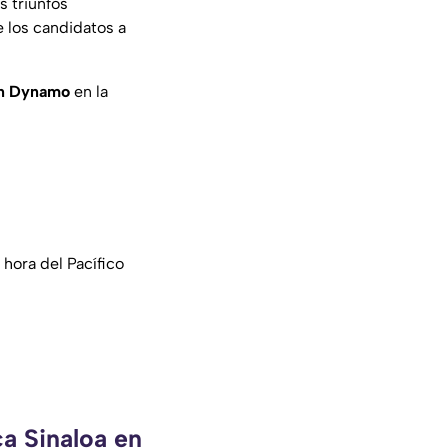
s triunfos
e los candidatos a
on Dynamo
en la
hora del Pacífico
ca Sinaloa en