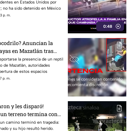
dentes en Estados Unidos por
; no ha sido detenido en México
3 p. m.
0:48
cocodrilo? Anuncian la
layas en Mazatlán tras
erradas
eportarse la presencia de un reptil
to de Mazatlán, autoridades
pertura de estos espacios
7 p. m.
aron y les disparó!
 un terreno termina con
to y su hijo herido
 un camino terminó en tragedia:
ado y su hijo resultó herido.