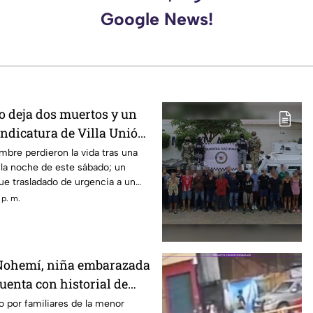
Google News!
 deja dos muertos y un
indicatura de Villa Unión,
bre perdieron la vida tras una
 la noche de este sábado; un
ue trasladado de urgencia a un
 p. m.
 Nohemí, niña embarazada
cuenta con historial de
res lo acusan
 por familiares de la menor