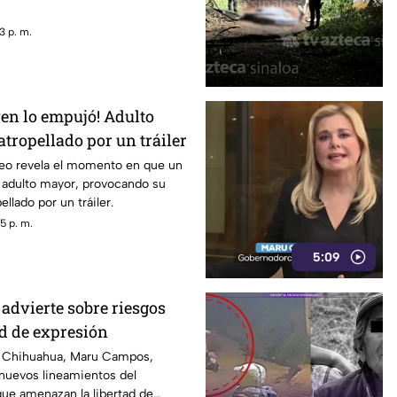
3 p. m.
ven lo empujó! Adulto
tropellado por un tráiler
eo revela el momento en que un
 adulto mayor, provocando su
ellado por un tráiler.
5 p. m.
5:09
dvierte sobre riesgos
ad de expresión
e Chihuahua, Maru Campos,
 nuevos lineamientos del
ue amenazan la libertad de