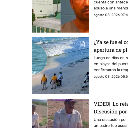
cuenta con antece
abuso a una menor
agosto 08, 2026 07:4
¿Ya se fue el 
apertura de p
cuatro días c
Luego de días de r
en playas del puer
confirmaron la rea
agosto 08, 2026 05:5
VIDEO| ¡Lo ret
Discusión por
un padre muer
Una discusión por
un padre fue asesin