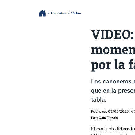
Deportes
Video
VIDEO:
moment
por la f
Los cañoneros d
que en la prese
tabla.
Publicado 02/08/2025 | 🕑
Por:
Caín Tirado
El conjunto liderad