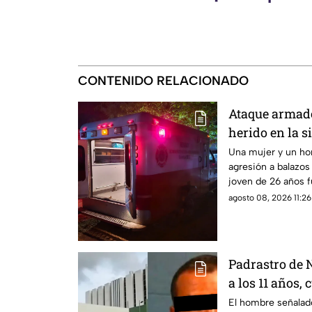
CONTENIDO RELACIONADO
Ataque armado
herido en la s
Mazatlán
Una mujer y un hom
agresión a balazos
joven de 26 años f
hospital
agosto 08, 2026 11:26
Padrastro de
a los 11 años, 
abus0; familia
El hombre señalado