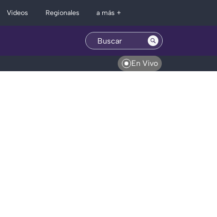
Regionales
Videos
a más +
En Vivo