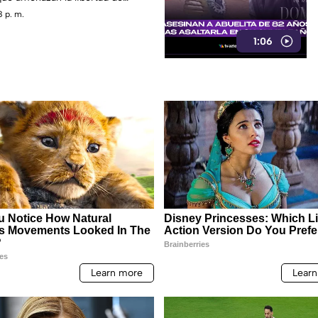
 p. m.
1:06