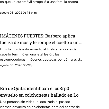
en que un automóvil atropelló a una familia entera.
agosto 08, 2026 06:14 p. m.
IMÁGENES FUERTES: Barbero aplica
fuerza de más y le rompe el cuello a un
cliente en pleno corte
Un intento de estiramiento al finalizar el corte de
cabello terminó en una letal lesión; las
estremecedoras imágenes captadas por cámaras de
seguridad se hicieron virales
agosto 08, 2026 05:29 p. m.
Era de Quilá: identifican el cu3rp0
envuelto en colchonetas hallado en Los
Cerritos, Culiacán
Una persona sin vida fue localizada el pasado
viernes envuelto en colchonetas cera del sector de