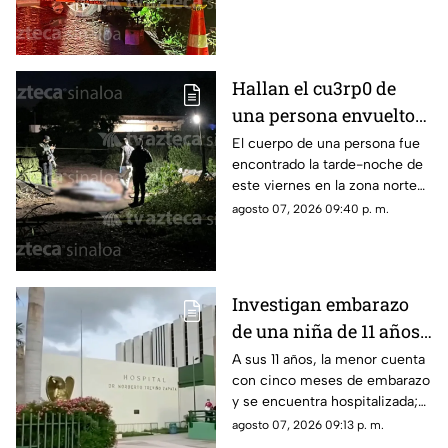
Hallan el cu3rp0 de
una persona envuelto
en colchonetas, en Los
El cuerpo de una persona fue
encontrado la tarde-noche de
Cerritos, Culiacán
este viernes en la zona norte
de Culiacán
agosto 07, 2026 09:40 p. m.
Investigan embarazo
de una niña de 11 años;
Nohemí quedó
A sus 11 años, la menor cuenta
con cinco meses de embarazo
internada con cinco
y se encuentra hospitalizada;
meses de gestación
autoridades investigan el caso
agosto 07, 2026 09:13 p. m.
como abuso