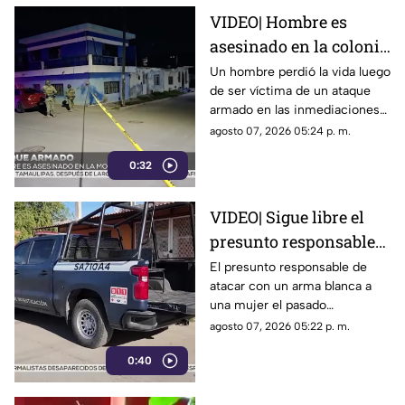
VIDEO| Hombre es
asesinado en la colonia
Morelos en Mazatlán
Un hombre perdió la vida luego
de ser víctima de un ataque
armado en las inmediaciones
de la colonia Morelos, al
agosto 07, 2026 05:24 p. m.
oriente de Mazatlán, la noche
0:32
del jueves.
VIDEO| Sigue libre el
presunto responsable
de atacar con arma
El presunto responsable de
atacar con un arma blanca a
blanca a una mujer en
una mujer el pasado
Los Mochis
miércoles, dentro de una
agosto 07, 2026 05:22 p. m.
vivienda en Los Mochis, aún
0:40
no ha sido detenido, informó la
Fiscalía General del Estado.