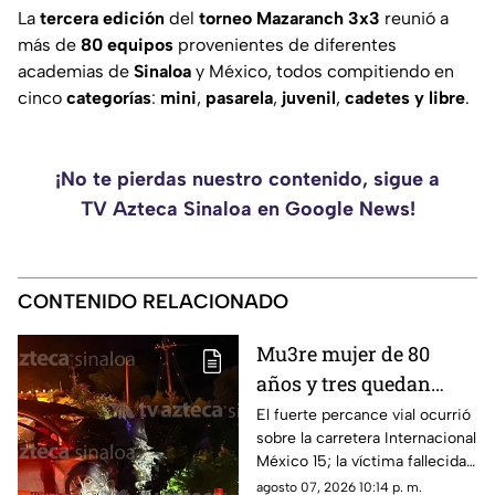
La
tercera
edición
del
torneo
Mazaranch
3x3
reunió a
más de
80
equipos
provenientes de diferentes
academias de
Sinaloa
y México, todos compitiendo en
cinco
categorías
:
mini
,
pasarela
,
juvenil
,
cadetes
y libre
.
¡No te pierdas nuestro contenido, sigue a
TV Azteca Sinaloa en Google News!
CONTENIDO RELACIONADO
Mu3re mujer de 80
años y tres quedan
h3ridos tras aparatoso
El fuerte percance vial ocurrió
sobre la carretera Internacional
choque en Limón de los
México 15; la víctima fallecida
Ramos, Culiacán
ya fue identificada en el sitio
agosto 07, 2026 10:14 p. m.