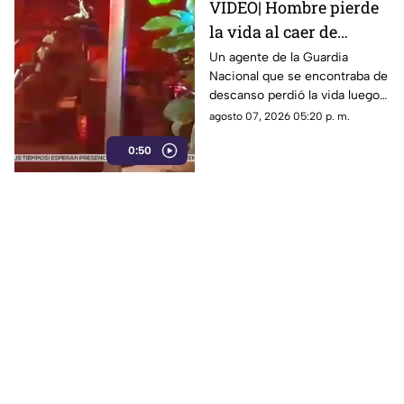
VIDEO| Hombre pierde
la vida al caer de
acantilado en el Paseo
Un agente de la Guardia
Nacional que se encontraba de
del Centenario en
descanso perdió la vida luego
Mazatlán
de caer desde el Paseo del
agosto 07, 2026 05:20 p. m.
Centenario, al poniente del
0:50
puerto de Mazatlán, la noche
del jueves.