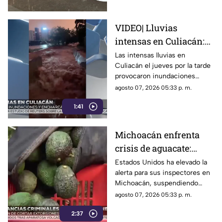
VIDEO| Lluvias
intensas en Culiacán:
inundaciones y
Las intensas lluvias en
Culiacán el jueves por la tarde
personas arrastradas
provocaron inundaciones
severas y el desbordamiento
agosto 07, 2026 05:33 p. m.
de arroyos.
1:41
Michoacán enfrenta
crisis de aguacate:
Estados Unidos frena
Estados Unidos ha elevado la
alerta para sus inspectores en
exportaciones
Michoacán, suspendiendo
exportaciones de aguacate y
agosto 07, 2026 05:33 p. m.
ocasionando pérdidas
2:37
millonarias