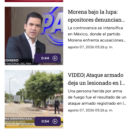
Morena bajo la lupa:
opositores denuncian
intentos de censura
La controversia se intensifica
en México, donde el partido
sobre políticos y
Morena enfrenta acusaciones
crimen organizado
de censura y manipulación
agosto 07, 2026 05:26 p. m.
0:44
VIDEO| Ataque armado
deja un lesionado en la
comunidad de El
Una persona herida por arma
de fuego fue el resultado de un
Chilillo en Mazatlán
ataque armado registrado en la
comunidad de El Chilillo, al
agosto 07, 2026 05:26 p. m.
norte de la zona rural de
0:54
Mazatlán.