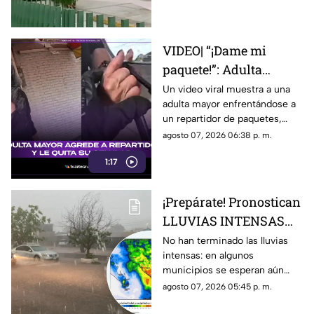
VIDEO| “¡Dame mi
paquete!”: Adulta
mayor agrede a
Un video viral muestra a una
adulta mayor enfrentándose a
repartidor y le quita su
un repartidor de paquetes,
celular
exigiendo su entrega y
agosto 07, 2026 06:38 p. m.
arrebatándole su celular.
1:17
¡Prepárate! Pronostican
LLUVIAS INTENSAS
todo el fin de semana
No han terminado las lluvias
intensas: en algunos
en estos municipios de
municipios se esperan aún
Sinaloa
durante este fin de semana,
agosto 07, 2026 05:45 p. m.
del 8 al 10 de agosto