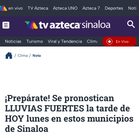
en vivo
TV Azteca
Azteca UNO
Azteca 7
Deportes
Notic
Noticias
Turismo
Viral y Tendencia
Clima
Deportes
Espec
En Vivo
Clima
Nota
¡Prepárate! Se pronostican
LLUVIAS FUERTES la tarde de
HOY lunes en estos municipios
de Sinaloa