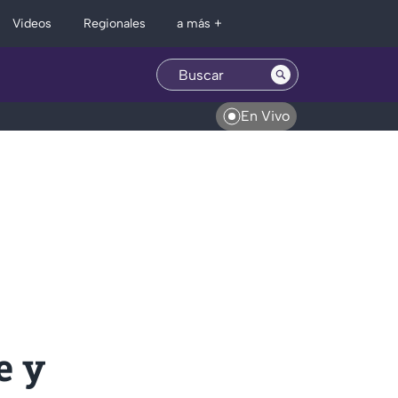
Regionales
Videos
a más +
En Vivo
e y