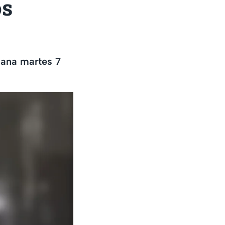
os
ñana martes 7