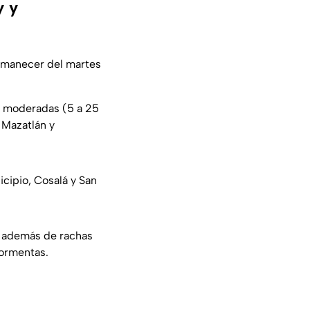
y y
 amanecer del martes
s moderadas (5 a 25
 Mazatlán y
icipio, Cosalá y San
, además de rachas
tormentas.