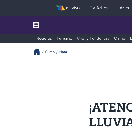
en vivo
TV Azteca
Aztec
Noticias
Turismo
Viral y Tendencia
Clima
D
Clima
Nota
¡ATENC
LLUVIA