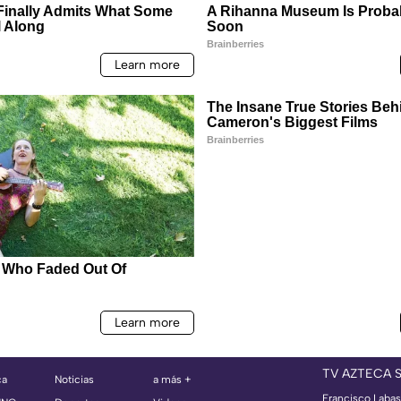
TV AZTECA 
ca
Noticias
a más +
Francisco Labast