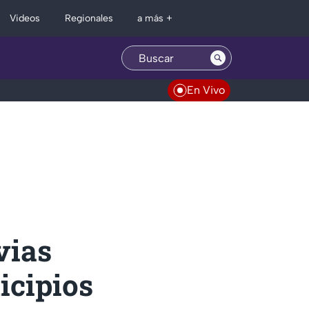
Regionales
Videos
a más +
En Vivo
vias
icipios