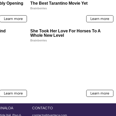
SINALOA
CONTACTO
ida 164, Piso 6,
contacto@tvazteca.com