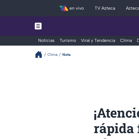
en vivo
TV Azteca
Aztec
Noticias
Turismo
Viral y Tendencia
Clima
D
Clima
Nota
¡Atenci
rápida 