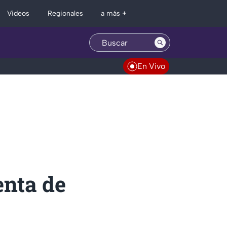
Regionales
Videos
a más +
En Vivo
enta de