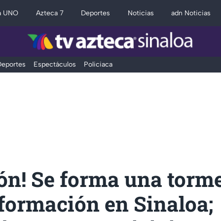
a UNO
Azteca 7
Deportes
Noticias
adn Noticias
eportes
Espectáculos
Policiaca
ón! Se forma una torm
formación en Sinaloa;