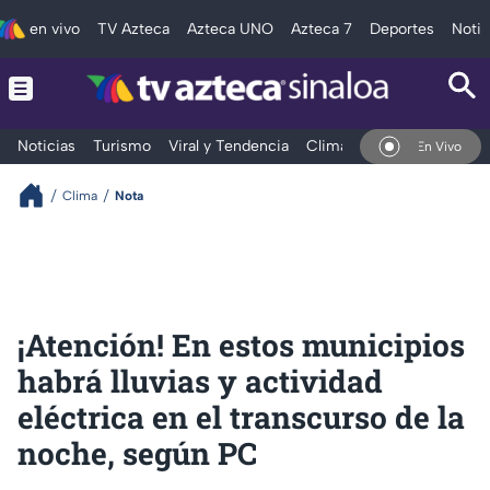
en vivo
TV Azteca
Azteca UNO
Azteca 7
Deportes
Notic
Noticias
Turismo
Viral y Tendencia
Clima
Deportes
Espec
En Vivo
Clima
Nota
¡Atención! En estos municipios
habrá lluvias y actividad
eléctrica en el transcurso de la
noche, según PC