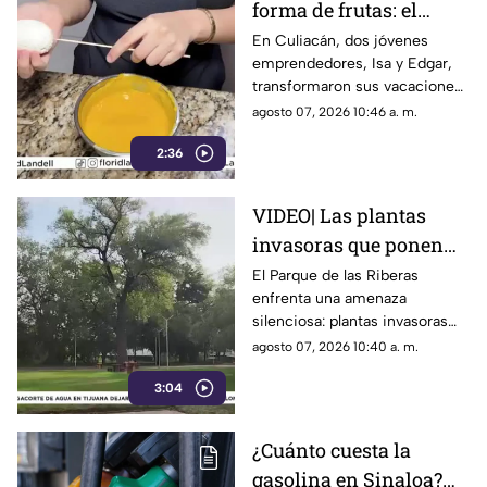
forma de frutas: el
emprendimiento viral
En Culiacán, dos jóvenes
emprendedores, Isa y Edgar,
de dos jóvenes en
transformaron sus vacaciones
Culiacán
en un viral negocio de postres
agosto 07, 2026 10:46 a. m.
que parecen frutas reales.
2:36
VIDEO| Las plantas
invasoras que ponen
en riesgo el Parque de
El Parque de las Riberas
enfrenta una amenaza
las Riberas en Culiacán
silenciosa: plantas invasoras
que desplazan especies
agosto 07, 2026 10:40 a. m.
nativas y desequilibran su
3:04
frágil ecosistema.
¿Cuánto cuesta la
gasolina en Sinaloa?