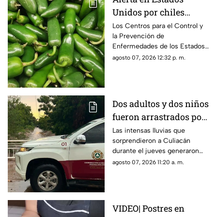
Unidos por chiles
jalapeños de Sinaloa:
Los Centros para el Control y
la Prevención de
Suman más de 300
Enfermedades de los Estados
enfermos por
Unidos (CDC) emitieron una
agosto 07, 2026 12:32 p. m.
Salmonella
alerta sanitaria tras confirmar
345 contagios en 27 estados
Dos adultos y dos niños
fueron arrastrados por
un arroyo durante
Las intensas lluvias que
sorprendieron a Culiacán
intensas lluvias en
durante el jueves generaron
Culiacán
más de 20 emergencias en
agosto 07, 2026 11:20 a. m.
distintas colonias y
comunidades del municipio
VIDEO| Postres en