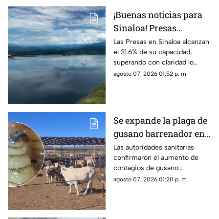
¡Buenas noticias para
Sinaloa! Presas
superan por mucho los
Las Presas en Sinaloa alcanzan
el 31.6% de su capacidad,
niveles de agua del
superando con claridad lo
2025
registrado el año pasado 2025
agosto 07, 2026 01:52 p. m.
Se expande la plaga de
gusano barrenador en
Sinaloa: Suman 22
Las autoridades sanitarias
confirmaron el aumento de
animales infectados
contagios de gusano
barrenador en Sinaloa,
agosto 07, 2026 01:20 p. m.
ubicando al sur del estado
como el principal foco rojo