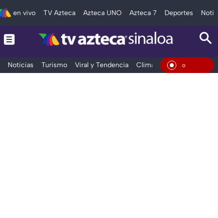
en vivo
TV Azteca
Azteca UNO
Azteca 7
Deportes
Notic
Noticias
Turismo
Viral y Tendencia
Clima
Deportes
Espec
En Viv