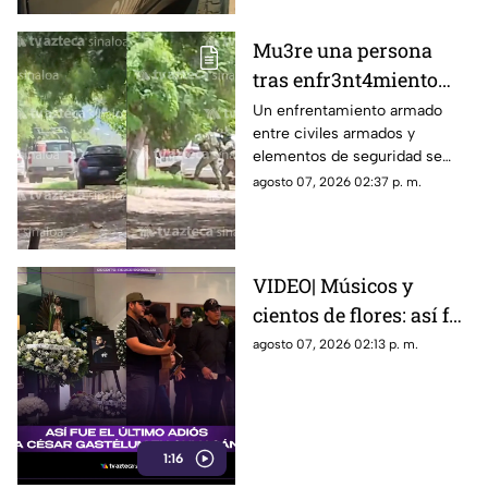
Mu3re una persona
tras enfr3nt4miento
entre agentes y
Un enfrentamiento armado
entre civiles armados y
delincuentes en
elementos de seguridad se
Coyotitán, San Ignacio
registró este viernes en San
agosto 07, 2026 02:37 p. m.
Ignacio; el saldo es de una
persona sin vida
VIDEO| Músicos y
cientos de flores: así fue
el último adiós a César
agosto 07, 2026 02:13 p. m.
Gastélum
1:16