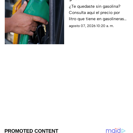
Este es su precio hoy 7
¿Te quedaste sin gasolina?
Consulta aquí el precio por
de agosto de 2026
litro que tiene en gasolineras
de Sinaloa y en el país, hoy 7
agosto 07, 2026 10:20 a. m.
de agosto de 2026