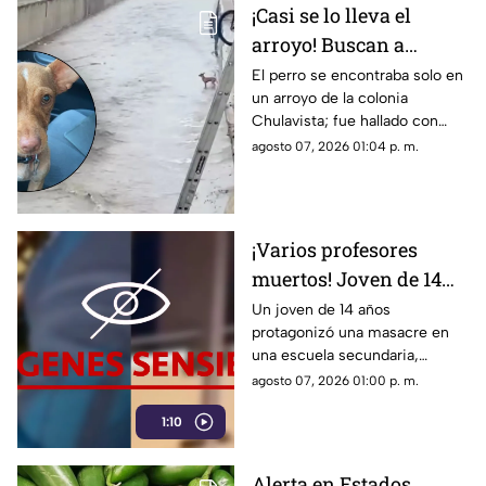
¡Casi se lo lleva el
arroyo! Buscan a
dueños de perrito
El perro se encontraba solo en
un arroyo de la colonia
rescatado tras lluvias
Chulavista; fue hallado con
en Culiacán
collar, pero no se tiene
agosto 07, 2026 01:04 p. m.
información sobre sus dueños
¡Varios profesores
muertos! Joven de 14
años asesina a sus
Un joven de 14 años
protagonizó una masacre en
abuelos y hace tiroteo
una escuela secundaria,
en una secundaria
dejando al menos siete
agosto 07, 2026 01:00 p. m.
(VIDEO)
muertos, incluidos sus
1:10
abuelos.
Alerta en Estados