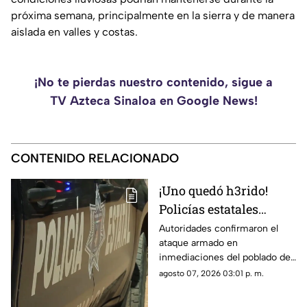
próxima semana, principalmente en la sierra y de manera
aislada en valles y costas.
¡No te pierdas nuestro contenido, sigue a
TV Azteca Sinaloa en Google News!
CONTENIDO RELACIONADO
¡Uno quedó h3rido!
Policías estatales
fueron atac4dos a
Autoridades confirmaron el
ataque armado en
bal4z0s al norte de
inmediaciones del poblado de
Mazatlán
El Chilillo, al norte de Mazatlán
agosto 07, 2026 03:01 p. m.