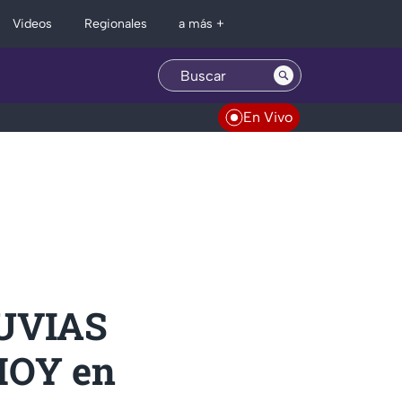
Regionales
Videos
a más +
En Vivo
LUVIAS
HOY en