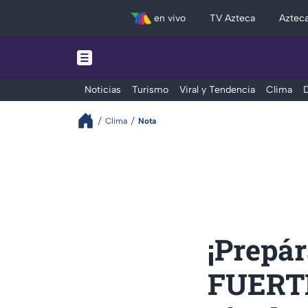
en vivo
TV Azteca
Aztec
Noticias
Turismo
Viral y Tendencia
Clima
D
Clima
Nota
¡Prepá
FUERTE