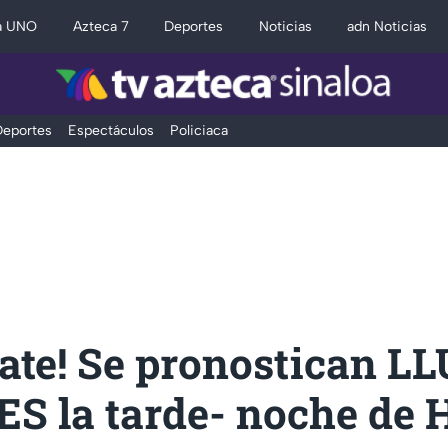
a UNO
Azteca 7
Deportes
Noticias
adn Noticias
eportes
Espectáculos
Policiaca
rate! Se pronostican L
S la tarde- noche de 