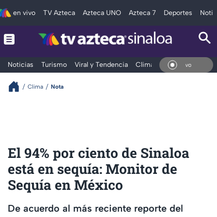
en vivo
TV Azteca
Azteca UNO
Azteca 7
Deportes
Notic
Noticias
Turismo
Viral y Tendencia
Clima
Deportes
Espec
En Vivo
Clima
Nota
El 94% por ciento de Sinaloa
está en sequía: Monitor de
Sequía en México
De acuerdo al más reciente reporte del