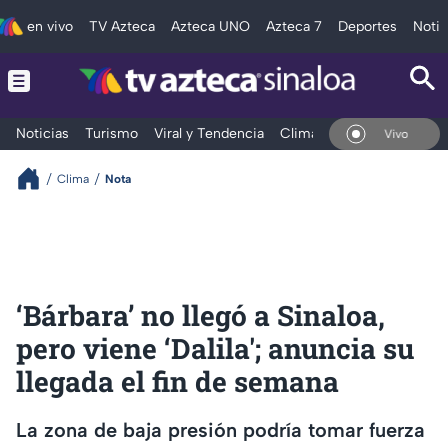
en vivo
TV Azteca
Azteca UNO
Azteca 7
Deportes
Notic
Noticias
Turismo
Viral y Tendencia
Clima
Deportes
Espec
En Vivo
Clima
Nota
‘Bárbara’ no llegó a Sinaloa,
pero viene ‘Dalila'; anuncia su
llegada el fin de semana
La zona de baja presión podría tomar fuerza