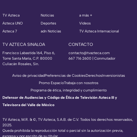
TV Azteca
Noticias
a más +
Azteca UNO
Deportes
Videos
Azteca 7
adn Noticias
TV Azteca Internacional
TV AZTECA SINALOA
CONTACTO
Francisco Labastida 164, Piso 6,
contacto@tvazteca.com
Torre Santa María, C.P. 80000
667 716 2600 | Conmutador
Culiacán Rosales, Sin.
Aviso de privacidad
Preferencias de Cookies
Derechos
Inversionistas
Promo Espacio
Trabaja con nosotros
Programa de ética, integridad y cumplimiento
Defensor de Audiencias y Código de Ética de Televisión Azteca III y
Televisora del Valle de México
TV Azteca, M.R. & ©, TV Azteca, S.A.B. de C.V. Todos los derechos reservados,
2025.
Queda prohibida la reproducción total o parcial sin la autorización previa,
expresa y por escrito de su titular.