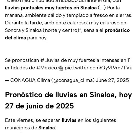
“Cielo medio nublado a nublado durante el día, con
lluvias puntuales muy fuertes en Sinaloa
(...) Por la
mañana, ambiente cálido y templado a fresco en sierras.
Durante la tarde, ambiente caluroso; muy caluroso en
Sonora y Sinaloa (norte y centro)”
, señala el
pronóstico
del clima
para hoy.
Se pronostican
#Lluvias
de muy fuertes a intensas en 11
entidades de
#México
.⛈️
pic.twitter.com/Oy9t9m7TVu
— CONAGUA Clima (@conagua_clima)
June 27, 2025
Pronóstico de lluvias en Sinaloa, hoy
27 de junio de 2025
Este viernes, se esperan
lluvias
en los siguientes
municipios de
Sinaloa
: