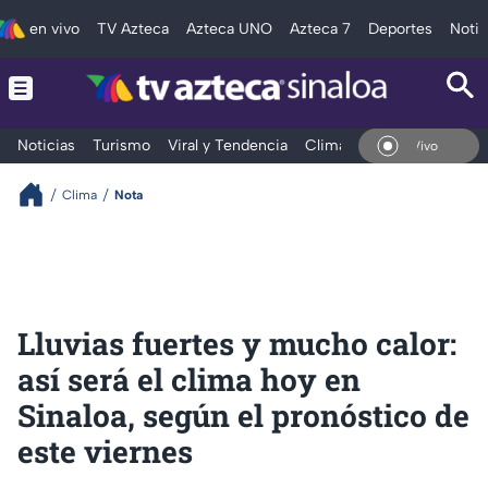
en vivo
TV Azteca
Azteca UNO
Azteca 7
Deportes
Notic
Noticias
Turismo
Viral y Tendencia
Clima
Deportes
Espec
En Vivo
Clima
Nota
Lluvias fuertes y mucho calor:
así será el clima hoy en
Sinaloa, según el pronóstico de
este viernes