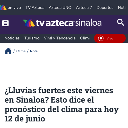
en vivo
TV Azteca
Azteca UNO
Azteca 7
Deportes
Notic
Noticias
Turismo
Viral y Tendencia
Clima
Deportes
Espec
En Vivo
Clima
Nota
¿Lluvias fuertes este viernes
en Sinaloa? Esto dice el
pronóstico del clima para hoy
12 de junio