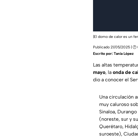
|El domo de calor es un fe
Publicado 21/05/2025 | 🕑 
Escrito por:
Tania López
Las altas temperatur
mayo
, la
onda de ca
dio a conocer el Se
Una circulación a
muy caluroso sob
Sinaloa, Durango 
(noreste, sur y s
Querétaro, Hidalg
suroeste), Ciuda