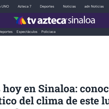
a UNO
Azteca 7
Deportes
Noticias
adn Noticias
eportes
Espectáculos
Policiaca
 hoy en Sinaloa: conoc
ico del clima de este l