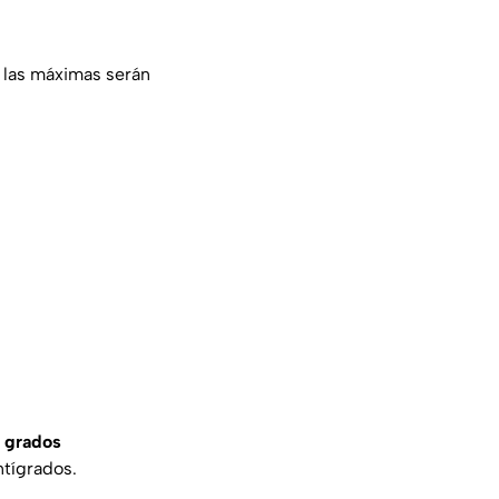
las máximas serán
8 grados
ntígrados.