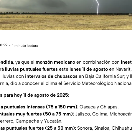
10:29
1 minuto lectura
endida
, ya que el
monzón mexicano
en combinación con
inest
ará
lluvias puntuales fuertes
este
lunes 11 de agosto
en Nayarit,
 lluvias con
intervalos de chubascos
en Baja California Sur; y l
rnia, dio a conocer el clima el Servicio Meteorológico Nacional
as para hoy 11 de agosto de 2025:
 a puntuales intensas (75 a 150 mm):
Oaxaca y Chiapas.
untuales muy fuertes (50 a 75 mm):
Jalisco, Colima, Michoacá
uerrero, Campeche y Yucatán.
as puntuales fuertes (25 a 50 mm):
Sonora, Sinaloa, Chihuahu