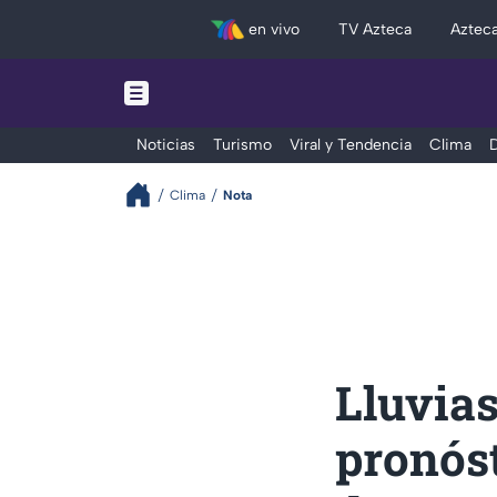
en vivo
TV Azteca
Aztec
Noticias
Turismo
Viral y Tendencia
Clima
D
Clima
Nota
Lluvias
pronóst