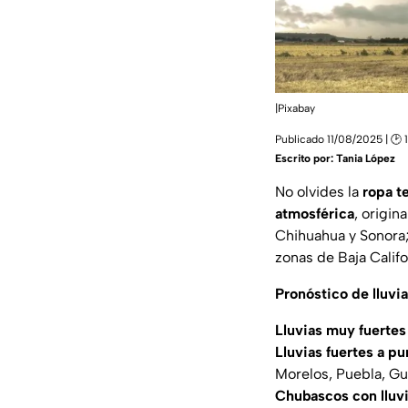
|Pixabay
Publicado 11/08/2025 | 🕑 
Escrito por:
Tania López
No olvides la
ropa t
atmosférica
, origin
Chihuahua y Sonora;
zonas de Baja Califo
Pronóstico de lluvi
Lluvias muy fuertes
Lluvias fuertes a p
Morelos, Puebla, G
Chubascos con lluvi