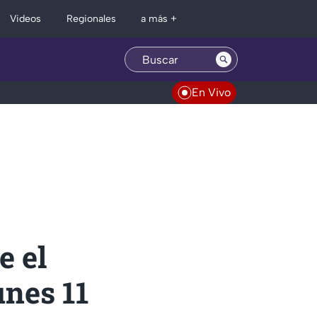
Regionales
Videos
a más +
En Vivo
e el
unes 11