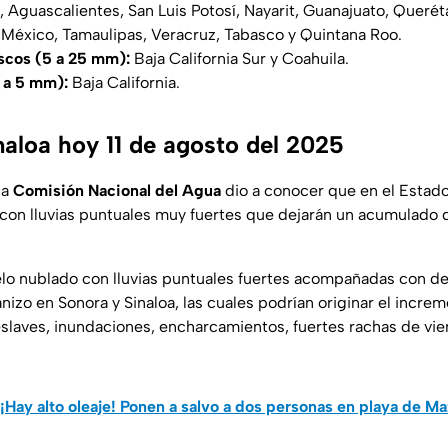
 Aguascalientes, San Luis Potosí, Nayarit, Guanajuato, Queréta
 México, Tamaulipas, Veracruz, Tabasco y Quintana Roo.
scos (5 a 25 mm):
Baja California Sur y Coahuila.
1 a 5 mm):
Baja California.
naloa hoy 11 de agosto del 2025
la
Comisión Nacional del Agua
dio a conocer que en el Estado
con lluvias puntuales muy fuertes que dejarán un acumulado 
ielo nublado con lluvias puntuales fuertes acompañadas con de
anizo en Sonora y Sinaloa,
las cuales podrían originar el increm
eslaves, inundaciones, encharcamientos, fuertes rachas de vien
¡Hay alto oleaje! Ponen a salvo a dos personas en playa de Ma