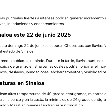
vias puntuales fuertes a intensas podrían generar incremento e
laves, inundaciones y encharcamientos.
naloa este 22 de junio 2025
ste domingo 22 de junio se esperan Chubascos con lluvias f
l estado de Sinaloa.
o medio nublado a nublado. Durante la tarde, lluvias puntuales
 caída de granizo en Sinaloa, las cuales podrían originar el in
royos, deslaves, inundaciones, encharcamientos y visibilidad r
aturas en Sinaloa
can altas temperaturas de 40 grados centígrados, mientras 
ra sinaloense y en la costa, la mínima es de 24 grados centígr
ado y Mazatlán quienes tendrán este pronóstico.