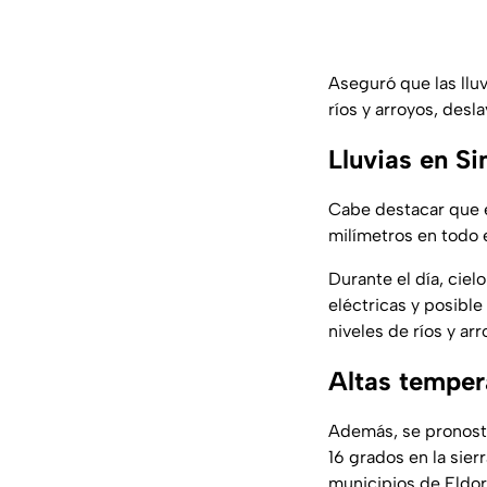
Aseguró que las llu
ríos y arroyos, des
Lluvias en Si
Cabe destacar que e
milímetros en todo e
Durante el día, ciel
eléctricas y posible
niveles de ríos y ar
Altas temper
Además, se pronosti
16 grados en la sier
municipios de Eldor