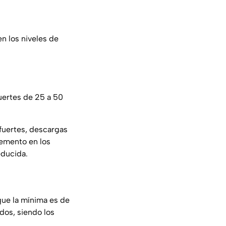
n los niveles de
uertes de 25 a 50
 fuertes, descargas
cremento en los
educida.
que la mínima es de
ados, siendo los