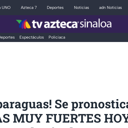
a UNO
Azteca 7
Deportes
Noticias
adn Noticias
eportes
Espectáculos
Policiaca
paraguas! Se pronosti
AS MUY FUERTES HOY