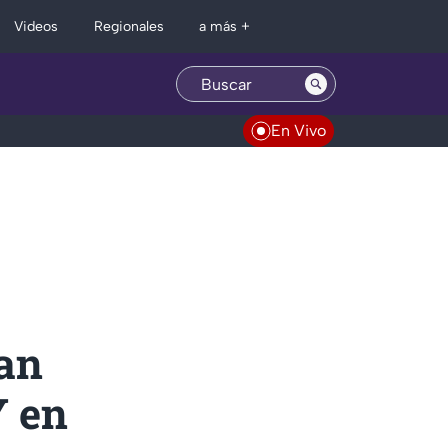
Regionales
Videos
a más +
En Vivo
can
 en