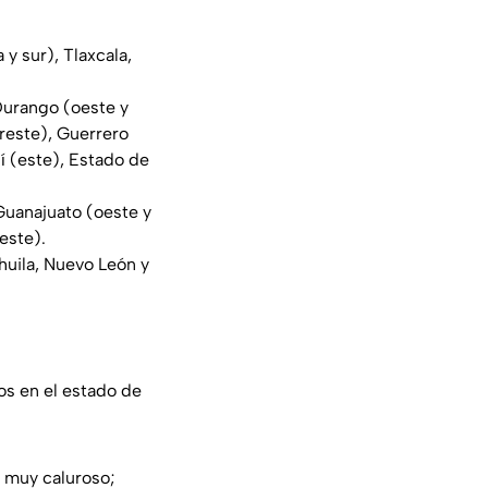
 y sur), Tlaxcala,
Durango (oeste y
oreste), Guerrero
í (este), Estado de
Guanajuato (oeste y
este).
ahuila, Nuevo León y
os en el estado de
a muy caluroso;