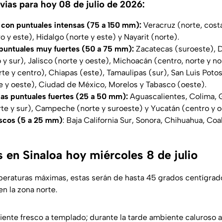
vias para hoy 08 de julio de 2026:
 con puntuales intensas (75 a 150 mm):
Veracruz (norte, costa
o y este), Hidalgo (norte y este) y Nayarit (norte).
 puntuales muy fuertes (50 a 75 mm):
Zacatecas (suroeste), 
o y sur), Jalisco (norte y oeste), Michoacán (centro, norte y n
te y centro), Chiapas (este), Tamaulipas (sur), San Luis Potos
e y oeste), Ciudad de México, Morelos y Tabasco (oeste).
as puntuales fuertes (25 a 50 mm):
Aguascalientes, Colima, 
rte y sur), Campeche (norte y suroeste) y Yucatán (centro y o
ascos (5 a 25 mm)
: Baja California Sur, Sonora, Chihuahua, Co
 en Sinaloa hoy miércoles 8 de julio
peraturas máximas, estas serán de hasta 45 grados centígrad
en la zona norte.
iente fresco a templado; durante la tarde ambiente caluroso 