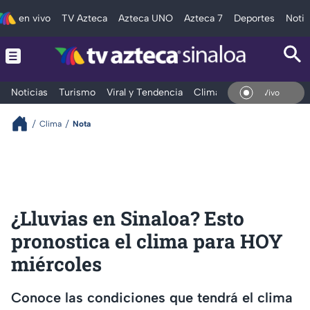
en vivo
TV Azteca
Azteca UNO
Azteca 7
Deportes
Notic
Noticias
Turismo
Viral y Tendencia
Clima
Deportes
Espec
En Vivo
Clima
Nota
¿Lluvias en Sinaloa? Esto
pronostica el clima para HOY
miércoles
Conoce las condiciones que tendrá el clima