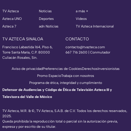
TV Azteca
Noticias
a más +
Azteca UNO
Deportes
Videos
Azteca 7
adn Noticias
TV Azteca Internacional
TV AZTECA SINALOA
CONTACTO
Francisco Labastida 164, Piso 6,
contacto@tvazteca.com
Torre Santa María, C.P. 80000
667 716 2600 | Conmutador
Culiacán Rosales, Sin.
Aviso de privacidad
Preferencias de Cookies
Derechos
Inversionistas
Promo Espacio
Trabaja con nosotros
Programa de ética, integridad y cumplimiento
Defensor de Audiencias y Código de Ética de Televisión Azteca III y
Televisora del Valle de México
TV Azteca, M.R. & ©, TV Azteca, S.A.B. de C.V. Todos los derechos reservados,
2025.
Queda prohibida la reproducción total o parcial sin la autorización previa,
expresa y por escrito de su titular.