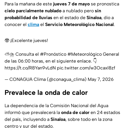
Para la mañana de este
jueves 7 de mayo
se pronostica
cielo parcialmente nublado
a nublado pero
sin
probabilidad de lluvias
en el estado de
Sinaloa
, dio a
conocer el
clima
el
Servicio Meteorológico Nacional
.
🤓 ¡Excelente jueves!
⛅️⛈️ Consulta el
#Pronóstico
#Meteorológico
General
de las 06:00 horas, en el siguiente enlace. 👇
https://t.co/R8Yan9vLdN
pic.twitter.com/w3Ocaxl8zf
— CONAGUA Clima (@conagua_clima)
May 7, 2026
Prevalece la onda de calor
La dependencia de la Comisión Nacional del Agua
informó que prevalecerá la
onda de calor
en 24 estados
del país, incluyendo a
Sinaloa
, sobre todo en la zona
centro y sur del estado.