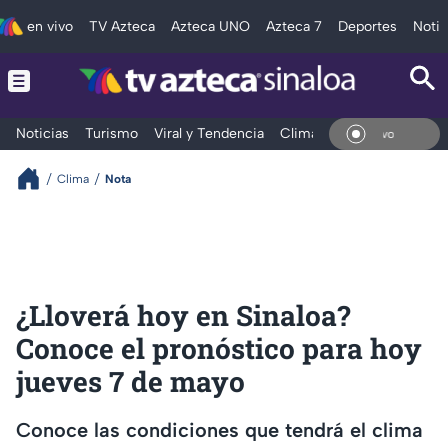
en vivo
TV Azteca
Azteca UNO
Azteca 7
Deportes
Notic
Noticias
Turismo
Viral y Tendencia
Clima
Deportes
Espec
En Vivo
Clima
Nota
¿Lloverá hoy en Sinaloa?
Conoce el pronóstico para hoy
jueves 7 de mayo
Conoce las condiciones que tendrá el clima