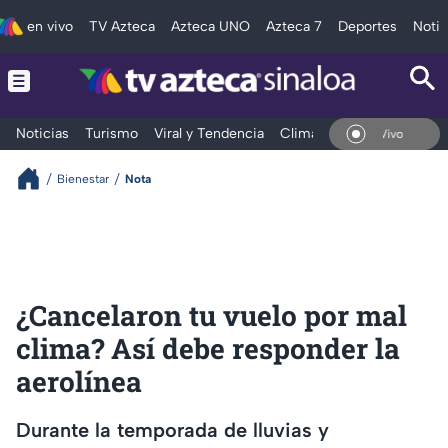
en vivo
TV Azteca
Azteca UNO
Azteca 7
Deportes
Notic
Noticias
Turismo
Viral y Tendencia
Clima
Deportes
Espec
En Vivo
Bienestar
Nota
¿Cancelaron tu vuelo por mal
clima? Así debe responder la
aerolínea
Durante la temporada de lluvias y